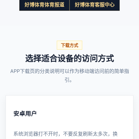
好博体育体育报道
好博体育客服中心
下载方式
选择适合设备的访问方式
APP下载页的分类说明可以作为移动端访问前的简单指
引。
安卓用户
系统浏览器打不开时，不要反复刷新太多次，换