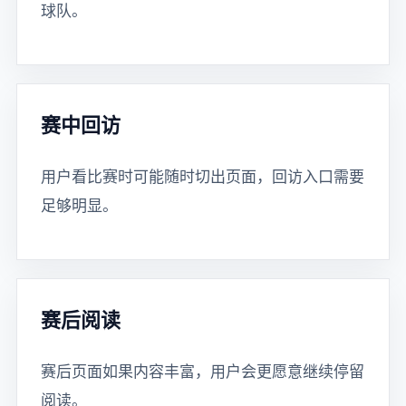
球队。
赛中回访
用户看比赛时可能随时切出页面，回访入口需要
足够明显。
赛后阅读
赛后页面如果内容丰富，用户会更愿意继续停留
阅读。