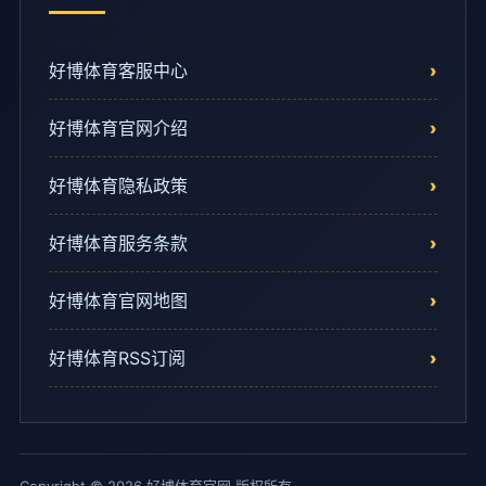
好博体育客服中心
好博体育官网介绍
好博体育隐私政策
好博体育服务条款
好博体育官网地图
好博体育RSS订阅
Copyright © 2026 好博体育官网 版权所有