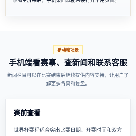
移动端场景
手机端看赛事、查新闻和联系客服
新闻栏目可以在比赛结束后继续提供内容支持，让用户了
解更多背景和复盘。
赛前查看
世界杯赛程适合突出比赛日期、开赛时间和双方