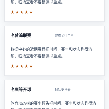
楚，临场查看不容易漏掉重点。
★★★★★
老曾追联赛
赛程关注用户
数据中心的近期赛程把时间、赛事和状态列得清
楚，临场查看不容易漏掉重点。
★★★★★
老唐等开球
球队支持者
体育动态栏的赛事预告把时间、赛事和状态列得清