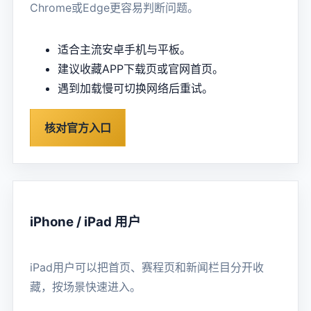
Chrome或Edge更容易判断问题。
适合主流安卓手机与平板。
建议收藏APP下载页或官网首页。
遇到加载慢可切换网络后重试。
核对官方入口
iPhone / iPad 用户
iPad用户可以把首页、赛程页和新闻栏目分开收
藏，按场景快速进入。